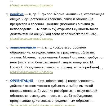
…
Малый академический словарь
поня́тие
— я, ср. 1. филос. Форма мышления, отражающая
76
общие и существенные свойства, связи и отношения
предметов и явлений. Понятие (познание) в бытии (в
непосредственных явлениях) открывает сущность таков
действительно общий ход всего человеческого&#8230; …
Малый академический словарь
энциклопеди́зм
— а, м. Широкое всестороннее
77
образование, осведомленность в различных областях
знания. Момент, переживаемый нашей страною, требует от
него [писателя] больших знаний, энциклопедизма. М.
Горький, Разрушение личности. [франц. encyclopédisme] …
Малый академический словарь
ОРИЕНТАЦИЯ
— (фр. orientation) 1) направленность
78
действий экономического субъекта и выбор им такой
направленности; 2) умение разобраться в окружающей
обстановке, осведомленность в ч. л.; 3) побуждение,
предписание действовать определенным образом …
Энциклопедический словарь экономики и права