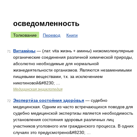
осведомленность
Толкование
Перевод
Книги
Витами́ны
— (лат. vita жизнь + амины) низкомолекулярные
71
органические соединения различной химической природы,
абсолютно необходимые для нормальной
жизнедеятельности организмов. Являются незаменимыми
пищевыми веществами, т.к. за исключением
никотиновой&#8230; …
Медицинская энциклопедия
Эксперти́за состоя́ния здоро́вья
— судебно
72
медицинская. Одним из часто встречающихся поводов для
судебно медицинской экспертизы является необходимость
установления состояния здоровья различных лиц
участников уголовного или гражданского процесса. В одних
случаях это предусмотрено&#8230; …