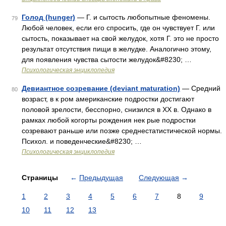
Голод (hunger)
— Г. и сытость любопытные феномены.
79
Любой человек, если его спросить, где он чувствует Г. или
сытость, показывает на свой желудок, хотя Г. это не просто
результат отсутствия пищи в желудке. Аналогично этому,
для появления чувства сытости желудок&#8230; …
Психологическая энциклопедия
Девиантное созревание (deviant maturation)
— Средний
80
возраст, в к ром американские подростки достигают
половой зрелости, бесспорно, снизился в XX в. Однако в
рамках любой когорты рождения нек рые подростки
созревают раньше или позже среднестатистической нормы.
Психол. и поведенческие&#8230; …
Психологическая энциклопедия
Страницы
←
Предыдущая
Следующая
→
1
2
3
4
5
6
7
8
9
10
11
12
13