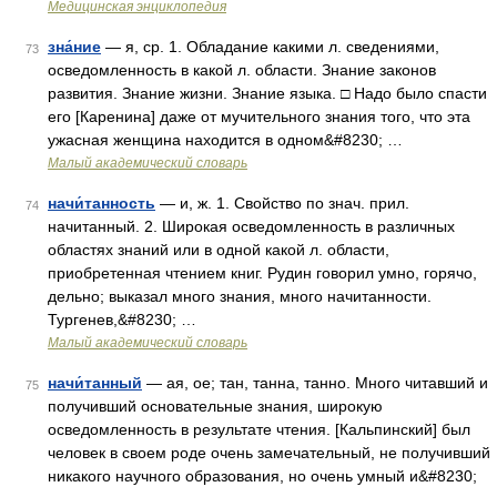
Медицинская энциклопедия
зна́ние
— я, ср. 1. Обладание какими л. сведениями,
73
осведомленность в какой л. области. Знание законов
развития. Знание жизни. Знание языка. □ Надо было спасти
его [Каренина] даже от мучительного знания того, что эта
ужасная женщина находится в одном&#8230; …
Малый академический словарь
начи́танность
— и, ж. 1. Свойство по знач. прил.
74
начитанный. 2. Широкая осведомленность в различных
областях знаний или в одной какой л. области,
приобретенная чтением книг. Рудин говорил умно, горячо,
дельно; выказал много знания, много начитанности.
Тургенев,&#8230; …
Малый академический словарь
начи́танный
— ая, ое; тан, танна, танно. Много читавший и
75
получивший основательные знания, широкую
осведомленность в результате чтения. [Кальпинский] был
человек в своем роде очень замечательный, не получивший
никакого научного образования, но очень умный и&#8230;